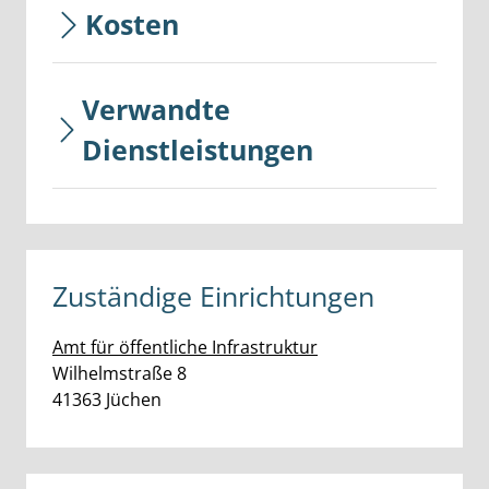
Kosten
Verwandte
Dienstleistungen
Zuständige Einrichtungen
Amt für öffentliche Infrastruktur
Straße:
Hausnummer:
Wilhelmstraße
8
PLZ:
Ort:
41363
Jüchen