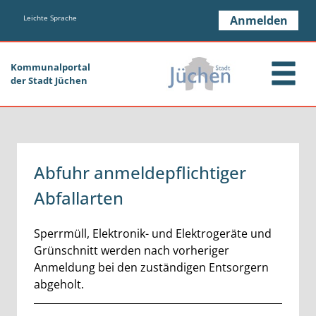
Zum Header
Zum Hauptinhalt
Zum Footer
Zum Hauptinhalt springen
Leichte Sprache
Anmelden
Kommunalportal
der Stadt Jüchen
Abfuhr anmeldepflichtiger
Abfallarten
Kurzbeschreibung
Sperrmüll, Elektronik- und Elektrogeräte und
Grünschnitt werden nach vorheriger
Anmeldung bei den zuständigen Entsorgern
abgeholt.