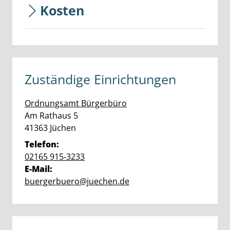
Kosten
Zuständige Einrichtungen
Ordnungsamt
Bürgerbüro
Straße:
Hausnummer:
Am Rathaus
5
PLZ:
Ort:
41363
Jüchen
Telefon:
02165 915-3233
E-Mail:
buergerbuero@juechen.de