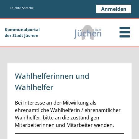
Zum Header
Zum Hauptinhalt
Zum Footer
Zum Hauptinhalt springen
Leichte Sprache
Anmelden
Kommunalportal
der Stadt Jüchen
Wahlhelferinnen und
Wahlhelfer
Kurzbeschreibung
Bei Interesse an der Mitwirkung als
ehrenamtliche Wahlhelferin / ehrenamtlicher
Wahlhelfer, bitte an die zuständigen
Mitarbeiterinnen und Mitarbeiter wenden.