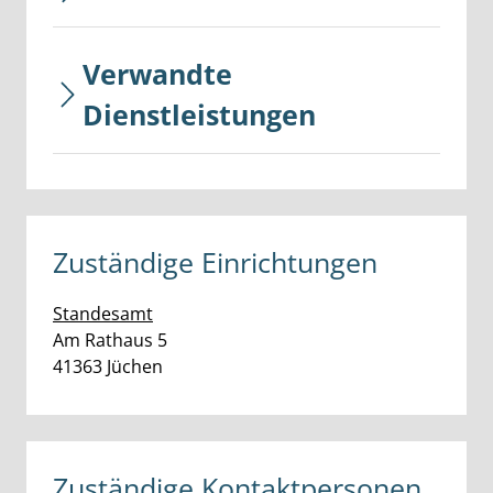
Verwandte
Dienstleistungen
Zuständige Einrichtungen
Standesamt
Straße:
Hausnummer:
Am Rathaus
5
PLZ:
Ort:
41363
Jüchen
Zuständige Kontaktpersonen