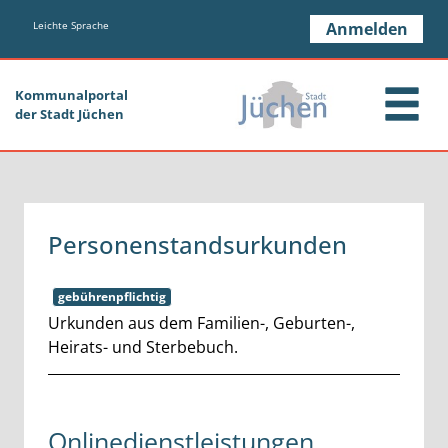
Zum Header
Zum Hauptinhalt
Zum Footer
Zum Hauptinhalt springen
Leichte Sprache
Anmelden
Kommunalportal
der Stadt Jüchen
Personenstandsurkunden
gebührenpflichtig
Kurzbeschreibung
Urkunden aus dem Familien-, Geburten-,
Heirats- und Sterbebuch.
Onlinedienstleistungen